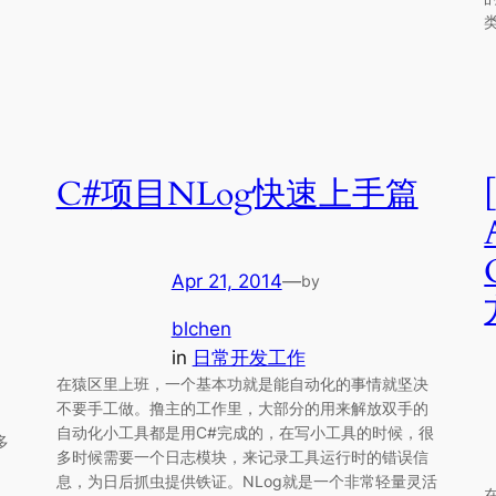
类
C#项目NLog快速上手篇
Apr 21, 2014
—
by
blchen
in
日常开发工作
在猿区里上班，一个基本功就是能自动化的事情就坚决
不要手工做。撸主的工作里，大部分的用来解放双手的
自动化小工具都是用C#完成的，在写小工具的时候，很
多
多时候需要一个日志模块，来记录工具运行时的错误信
息，为日后抓虫提供铁证。NLog就是一个非常轻量灵活
在