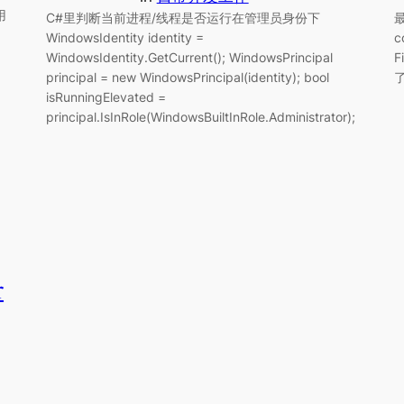
用
C#里判断当前进程/线程是否运行在管理员身份下
WindowsIdentity identity =
c
WindowsIdentity.GetCurrent(); WindowsPrincipal
F
principal = new WindowsPrincipal(identity); bool
isRunningElevated =
principal.IsInRole(WindowsBuiltInRole.Administrator);
r