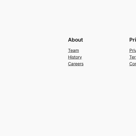
About
Pr
Team
Pri
History
Ter
Careers
Con