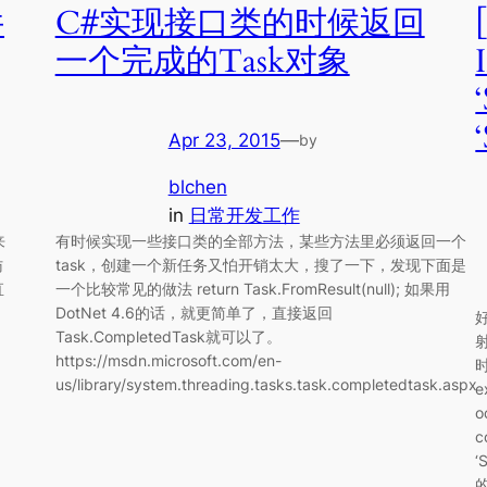
件
C#实现接口类的时候返回
一个完成的Task对象
Apr 23, 2015
—
by
blchen
in
日常开发工作
来
有时候实现一些接口类的全部方法，某些方法里必须返回一个
访
task，创建一个新任务又怕开销太大，搜了一下，发现下面是
直
一个比较常见的做法 return Task.FromResult(null); 如果用
DotNet 4.6的话，就更简单了，直接返回
Task.CompletedTask就可以了。
射
https://msdn.microsoft.com/en-
us/library/system.threading.tasks.task.completedtask.aspx
e
o
c
‘