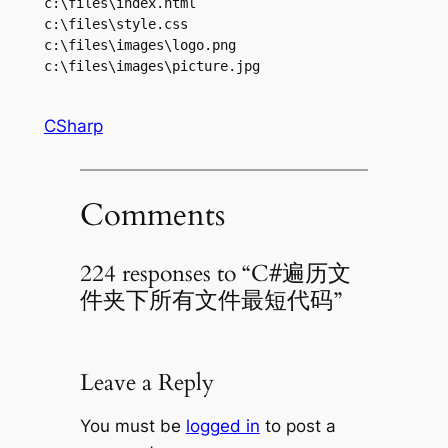
c:\files\index.html

c:\files\style.css

c:\files\images\logo.png

c:\files\images\picture.jpg
CSharp
Comments
224 responses to “C#遍历文
件夹下所有文件最短代码”
Leave a Reply
You must be
logged in
to post a