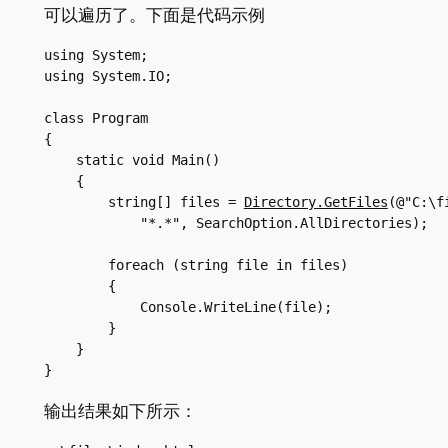
可以遍历了。下面是代码示例
using System;

using System.IO;

class Program

{

    static void Main()

    {

	string[] files = 
Directory.GetFiles
(@"C:\fi
	    "*.*", SearchOption.AllDirectories);

	foreach (string file in files)

	{

	    Console.WriteLine(file);

	}

    }

}
输出结果如下所示：