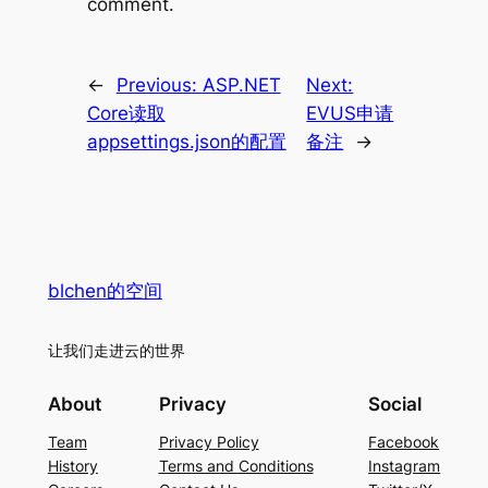
comment.
←
Previous:
ASP.NET
Next:
Core读取
EVUS申请
appsettings.json的配置
备注
→
blchen的空间
让我们走进云的世界
About
Privacy
Social
Team
Privacy Policy
Facebook
History
Terms and Conditions
Instagram