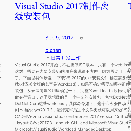
新
Visual Studio 2017制作离
线安装包
Sep 9, 2017
—
by
blchen
in
日常开发工作
,
Visual Studio 2017开始，不在提供ISO版本，只有一个web ins
一
这对于需要在内网安装VS的用户来说很不方便，因为需要自己
E
e
了。下面是具体步骤： 下载VS 2017的exe安装文件 确定需
能
载(对应英文版的名字是Workload)，如果不确定需要装哪些组件
装包，从安装向导的UI里确定一下。完整的workload id列表
E
，
命令行窗口，这里我想做的是一个中文的安装包，包含DotNet桌面
一
DotNet Core这些workload，具体命令如下。这个命令会自
出
在
到本地的c:\vs2017.3，运行完毕后这个文件夹就可以用来做V
境
的
C:\DelMe>mu_visual_studio_enterprise_2017_version_15.3_x
–layout C:\vs2017.3 –lang zh-CN –add Microsoft.VisualStud
S
Microsoft.VisualStudio.Workload.ManagedDesktop