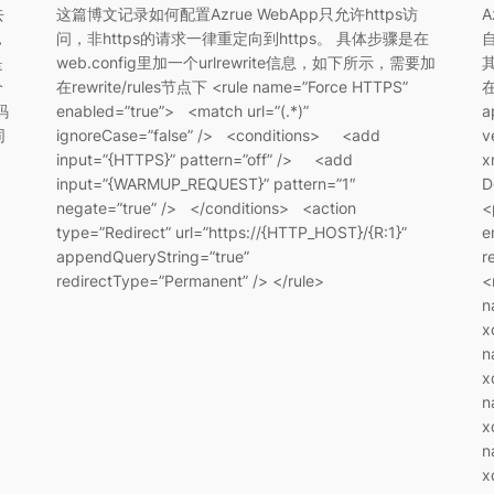
去
这篇博文记录如何配置Azrue WebApp只允许https访
，
问，非https的请求一律重定向到https。 具体步骤是在
自
是
web.config里加一个urlrewrite信息，如下所示，需要加
个
在rewrite/rules节点下 <rule name=”Force HTTPS”
码
enabled=”true”> <match url=”(.*)”
a
同
ignoreCase=”false” /> <conditions> <add
v
input=”{HTTPS}” pattern=”off” /> <add
x
input=”{WARMUP_REQUEST}” pattern=”1″
D
negate=”true” /> </conditions> <action
<
type=”Redirect” url=”https://{HTTP_HOST}/{R:1}”
e
appendQueryString=”true”
r
redirectType=”Permanent” /> </rule>
<
n
x
n
x
n
x
n
x