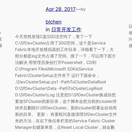
Apr 28, 2017
—
by
blchen
in
日常开发工作
w
今天突然发现C盘SSD没空间了，查了一下
库
问
C:\SfDevCluster占用了30G空间，这个是Service
择
Fabric本地开发模拟器的工作目录，详细看了一下，大
部分都是log文件占满了空间。搜了一下，可以用下面方
法解决 用管理员身份打开Powershell，CD到
C:\Program Files\Microsoft SDKs\Service
Fabric\ClusterSetup文件夹下 运行下面命令，
.\DevClusterSetup.ps1 -PathToClusterDataRoot
D:\SfDevCluster\Data -PathToClusterLogRoot
D:\SfDevCluster\Log 注意把D:\SfDevCluster换成你想
要放SFCluster的新目录，这个脚本会把当前的cluster停
掉并且删除D:\SfDevCluster。新的cluster部署会自动用
新的目录。 更新： 有童鞋问直接清理SfDevCluster文件
夹的方法，在右下角任务栏里的Service Fabric Cluster
Manager右键菜单里，点Reset Local Cluster，就会删