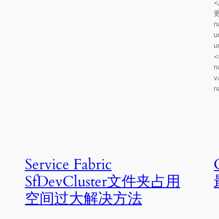
<
更
n
u
u
<
n
v
n
Service Fabric
SfDevCluster文件夹占用
空间过大解决方法