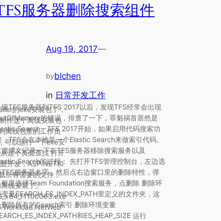
TFS服务器删除搜索组件
Aug 19, 2017
—
blchen
by
in
日常开发工作
升级TFS服务器到TFS 2017以后，发现TFS经常会出现
taller的exe安装包了，
OutOfMemory的错误，排查了一下，罪魁祸首居然是
去制作这个离线安装包
lastic Search。TFS 2017开始，如果启用代码搜索功
要做到离线包里的工作负
，TFS会在本地装一个Elastic Search来做索引代码。
，可以运行一下exe安
这篇博文记录一下在TFS服务器移除搜索服务以及
可以从这个页面查找 打开
lastic Search的过程： 先打开TFS管理控制台，左边选
开发，ASP.NET和
择TFS服务器名字，然后点右边窗口里的删除特性，弹
动下载所有需要的文件，
框里选择Team Foundation搜索服务，点删除 删除环
S的离线安装了。
变量SEARCH_ES_INDEX_PATH里定义的文件夹，这
86_x64_11100063.exe
会删除所有的Search索引 删除环境变量
io.Workload.NetWeb
EARCH_ES_INDEX_PATH和ES_HEAP_SIZE 运行