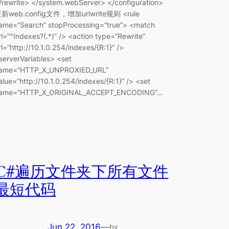
/rewrite> </system.webServer> </configuration>
新web.config文件，增加urlwrite规则 <rule
ame=”Search” stopProcessing=”true”> <match
rl=”^Indexes?(.*)” /> <action type=”Rewrite”
rl=”http://10.1.0.254/indexes/{R:1}” />
serverVariables> <set
ame=”HTTP_X_UNPROXIED_URL”
alue=”http://10.1.0.254/indexes/{R:1}“ /> <set
ame=”HTTP_X_ORIGINAL_ACCEPT_ENCODING”…
C#遍历文件夹下所有文件
最短代码
Jun 22, 2016
—
by