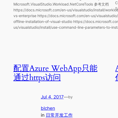
C
Microsoft.VisualStudio.Workload.NetCoreTools 参考文档
S
https://docs.microsoft.com/en-us/visualstudio/install/work
vs-enterprise https://docs.microsoft.com/en-us/visualstudio/
offline-installation-of-visual-studio https://docs.microsoft.c
us/visualstudio/install/use-command-line-parameters-to-insta
配置Azure WebApp只能
通过https访问
Jul 4, 2017
—
by
blchen
in
日常开发工作