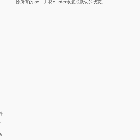
除所有的log，并将cluster恢复成默认的状态。
件
般
名