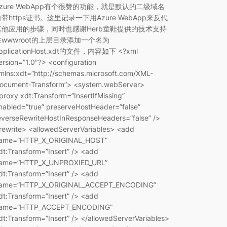
Azure WebApp有个很赞的功能，就是默认的二级域名
带https证书。这里记录一下用Azure WebApp来反代
其他应用的步骤，同时也感谢Herb童鞋提供的技术支持
在wwwroot的上层目录添加一个名为
pplicationHost.xdt的文件，内容如下 <?xml
ersion=”1.0″?> <configuration
mlns:xdt=”http://schemas.microsoft.com/XML-
ocument-Transform”> <system.webServer>
proxy xdt:Transform=”InsertIfMissing”
nabled=”true” preserveHostHeader=”false”
everseRewriteHostInResponseHeaders=”false” />
rewrite> <allowedServerVariables> <add
ame=”HTTP_X_ORIGINAL_HOST”
dt:Transform=”Insert” /> <add
ame=”HTTP_X_UNPROXIED_URL”
dt:Transform=”Insert” /> <add
ame=”HTTP_X_ORIGINAL_ACCEPT_ENCODING”
dt:Transform=”Insert” /> <add
ame=”HTTP_ACCEPT_ENCODING”
dt:Transform=”Insert” /> </allowedServerVariables>