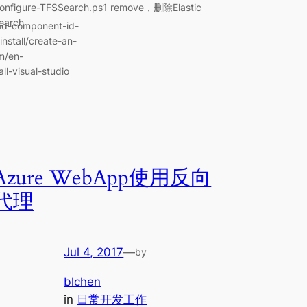
onfigure-TFSSearch.ps1 remove，删除Elastic
earch
load-component-id-
install/create-an-
om/en-
ll-visual-studio
Azure WebApp使用反向
代理
Jul 4, 2017
—
by
blchen
in
日常开发工作