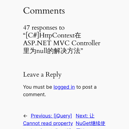
Comments
47 responses to
“[C#]HttpContext在
ASP.NET MVC Controller
里为null的解决方法”
Leave a Reply
You must be
logged in
to post a
comment.
←
Previous:
[jQuery]
Next:
让
Cannot read property
NuGet继续使