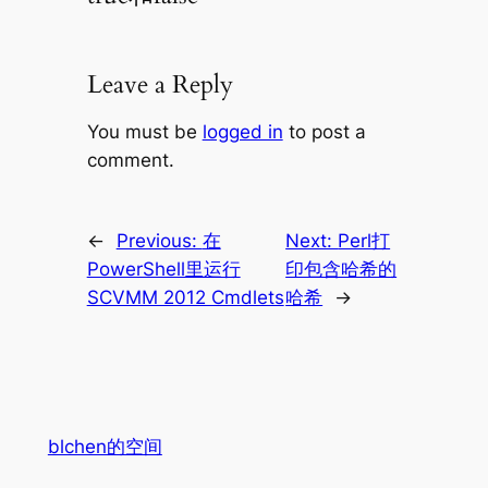
Leave a Reply
You must be
logged in
to post a
comment.
←
Previous:
在
Next:
Perl打
PowerShell里运行
印包含哈希的
SCVMM 2012 Cmdlets
哈希
→
blchen的空间