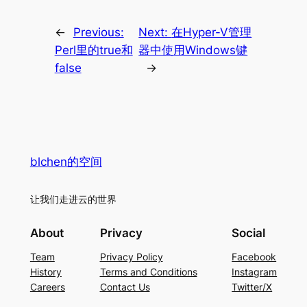
←
Previous:
Next:
在Hyper-V管理
Perl里的true和
器中使用Windows键
false
→
blchen的空间
让我们走进云的世界
About
Privacy
Social
Team
Privacy Policy
Facebook
History
Terms and Conditions
Instagram
Careers
Contact Us
Twitter/X