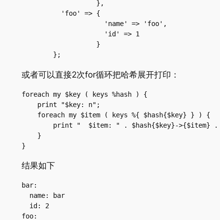
                   },
          'foo' => {
                     'name' => 'foo',
                     'id' => 1
                   }
        };
或者可以直接2次for循环把哈希展开打印：
foreach my $key ( keys %hash ) {
    print "$key: n";
    foreach my $item ( keys %{ $hash{$key} } ) {
        print "  $item: " . $hash{$key}->{$item} .
    }
}
结果如下
bar:
  name: bar
  id: 2
foo: