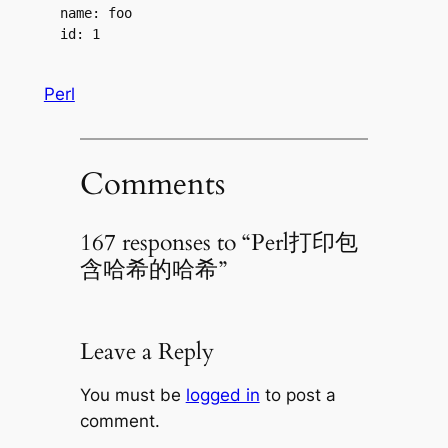
  name: foo
  id: 1
Perl
Comments
167 responses to “Perl打印包
含哈希的哈希”
Leave a Reply
You must be
logged in
to post a
comment.