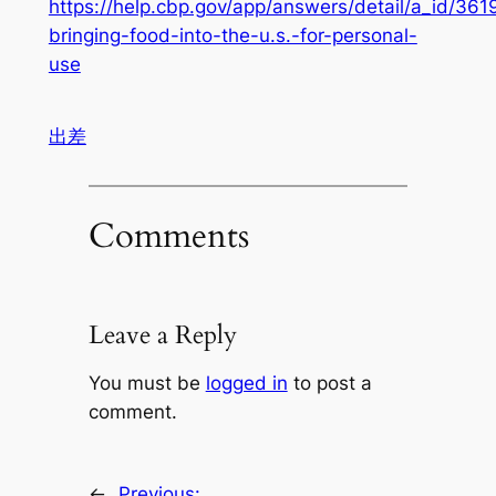
https://help.cbp.gov/app/answers/detail/a_id/3619
bringing-food-into-the-u.s.-for-personal-
use
出差
Comments
Leave a Reply
You must be
logged in
to post a
comment.
←
Previous: