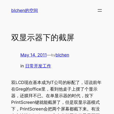
Skip
blchen的空间
to
content
双显示器下的截屏
May 14, 2011
—
blchen
by
in
日常开发工作
双LCD现在基本成为IT公司的标配了，话说前年
在Greg的office里，看到他桌子上摆了个显示
器，还膜拜不已。在单显示器的时代，按下
PrintScreen键就能截屏了，但是双显示器模式
下，PrintScreen会把两个屏幕都截下来。有没