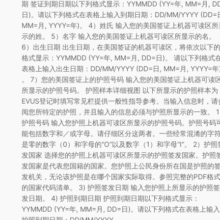
期 签证到期日期以下列格式显示：YYMMDD (YY=年, MM=月, D
日)。请以下列格式在表格上输入到期日期：DD/MM/YYYY (DD=
MM=月, YYYY=年)。 4）姓氏 输入您的美国签证上机器可读区所
示的姓。 5）名字 输入您的美国签证上机器可读区所显示的名。
6）出生日期 出生日期，在美国签证的机器可读区，将依次以下
格式显示：YYMMDD (YY=年, MM=月, DD=日)。 请以下列格式
表格上输入出生日期：DD/MM/YYYY (DD=日, MM=月, YYYY=年
。 7）您的美国签证上的护照号码 输入您的美国签证上机器可读
所显示的护照号码。 护照样本详细视图 以下所显示的护照样本为
EVUS登记时填写常见栏提供一般性指导参考​​。当输入信息时，请
阅您所特定的护照，并且输入的信息必须与护照所显示的一致。 1
护照号码 输入您护照上机器可读区所显示的护照号码。护照号码
能包括数字和／或字母。请仔细区分这两者。一些经常混淆的字
是零的数字（0）和字母的“O”以及数字（1）和字母“I”。 2）护照
发国家 选择您的护照上机器可读区所显示的护照签发国家。护照
发国家是代表您国籍的国家。您护照上公民身份所在国是护照的
发机关，无论该护照是在哪个国家实际取得。参照完整的PDF格
的国家代码清单。 3) 护照签发日期 输入您护照上所显示的护照签
发日期。 4) 护照到期日期 护照到期日期以下列格式显示：
YYMMDD (YY=年, MM=月, DD=日)。请以下列格式在表格上输入
护照到期日期：DD/MM/YYYY…