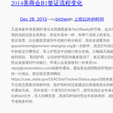
2014美商会B1签证流程变化
Dec 28, 2013
—
blchen
in
上班以外的时间
by
又是准备申请美国B1签证去西雅图参加TechReady的节奏，这次
请的流程还是走美商会，和去年基本一样，有两个流程上的变化
签证发票，以往都是直接到中信银行柜台购买，现在改成要先给
appointment@amcham-shanghai.org发一封邮件，然后打印回
中的签证付费凭证，带上护照去中信银行柜台交钱。大概隔天就
收到回信。 取回护照，以往的护照回传服务取消了，签证通过后
照会直接退到中信银行。申请人会直接收到一封来至no-
reply@ustraveldocs.com的邮件通知，通知里会指明取回护照的
信一行地址。签证状态查询网站
https://ceac.state.gov/CEACStatTracker/Status.aspx仍然有
不过状态更新没有邮件快，取护照时间还是建议以美领馆发出的
件通知为准。 另外发现一个填写DS160技巧，填写先找出去年保
出的dat文件，导入到网页里，再填写时候对照去年的表单抄，就
节省很多时间。