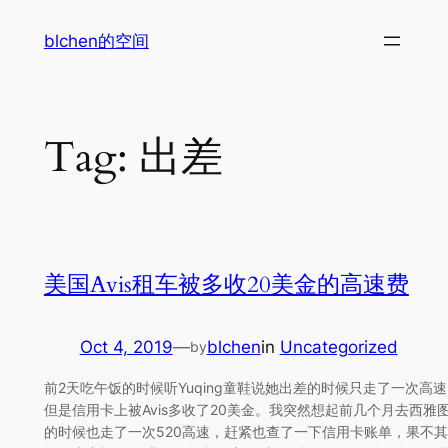
Skip
blchen的空间
to
content
Tag:
出差
美国Avis租车被多收20美金的高速费
Oct 4, 2019
—
blchen
in
Uncategorized
by
前2天吃午饭的时候听Yuqing童鞋说她出差的时候只走了一次高
但是信用卡上被Avis多收了20美金。我突然想起前几个月去西雅
的时候也走了一次520高速，赶紧也查了一下信用卡账单，果不其