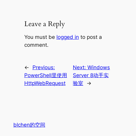
Leave a Reply
You must be
logged in
to post a
comment.
←
Previous:
Next:
Windows
PowerShell里使用
Server 8动手实
HttpWebRequest
验室
→
blchen的空间