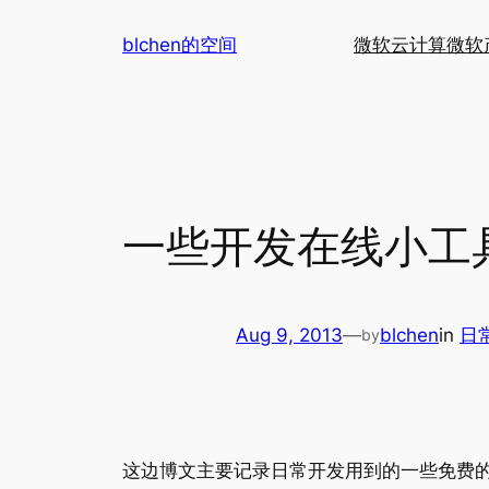
Skip
blchen的空间
微软云计算
微软
to
content
一些开发在线小工
Aug 9, 2013
—
blchen
in
日
by
这边博文主要记录日常开发用到的一些免费