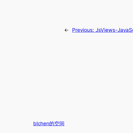
←
Previous:
JsViews-Ja
blchen的空间