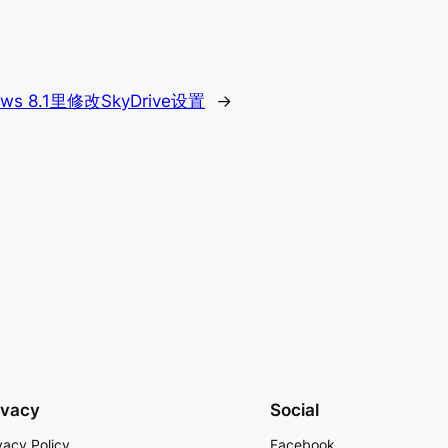
ws 8.1里修改SkyDrive设置
→
ivacy
Social
vacy Policy
Facebook