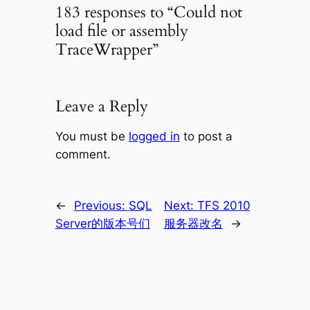
183 responses to “Could not
load file or assembly
TraceWrapper”
Leave a Reply
You must be
logged in
to post a
comment.
←
Previous:
SQL
Next:
TFS 2010
Server的版本号们
服务器改名
→