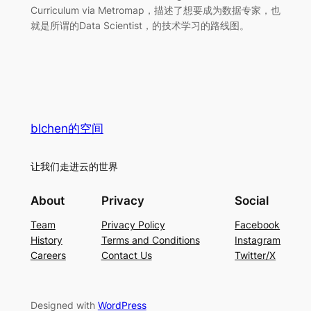
Curriculum via Metromap，描述了想要成为数据专家，也
就是所谓的Data Scientist，的技术学习的路线图。
blchen的空间
让我们走进云的世界
About
Privacy
Social
Team
Privacy Policy
Facebook
History
Terms and Conditions
Instagram
Careers
Contact Us
Twitter/X
Designed with
WordPress