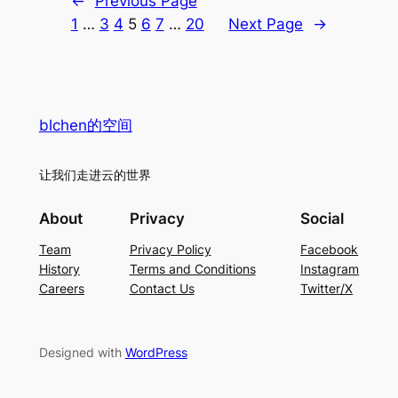
←
Previous Page
1
…
3
4
5
6
7
…
20
Next Page
→
blchen的空间
让我们走进云的世界
About
Privacy
Social
Team
Privacy Policy
Facebook
History
Terms and Conditions
Instagram
Careers
Contact Us
Twitter/X
Designed with
WordPress